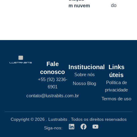
do
em nuvem
Fale
Institucional
Links
conosco
úteis
Sobre nós
+55 (92) 3236-
Política de
Nosso Blog
6901
privacidade
contato@lustrabits.com.br
Termos de uso
Copyright © 2026 . Lustrabits . Todos os direitos reservados
L
F
Y
Siga-nos:
i
a
o