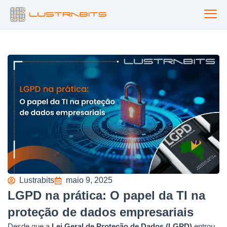
Ir
para
o
conteúdo
Lustrabits
maio 9, 2025
LGPD na prática: O papel da TI na
proteção de dados empresariais
Desde que a
Lei Geral de Proteção de Dados (LGPD)
entrou