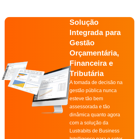
Solução
Integrada para
Gestão
Orçamentária,
Financeira e
Tributária
A tomada de decisão na
gestão pública nunca
esteve tão bem
assessorada e tão
dinâmica quanto agora
com a solução da
Lustrabits de Business
Intelligence para o setor