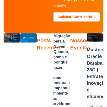
público.
Solicitar Consultoria
Migração
Posts
Nossos
para a
Nuvem:
Recentes:
Eventos:
MasterCl
Quando,
Oracle
como e
por que
Databas
fazer
23C |
Estratégi
Como
inovaçã
Monitorar a
Temperatura
e
Ambiente
eficiênci
dos
Servidores e
Descrição