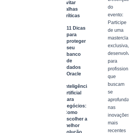
Evitar
do
Falhas
evento:
Críticas
Participe
11 Dicas
de uma
para
masterclas
proteger
exclusiva,
seu
desenvolvi
banco
de
para
dados
profissionai
Oracle
que
buscam
Inteligência
se
artificial
para
aprofundar
negócios:
nas
Como
inovações
escolher a
mais
melhor
recentes
solução