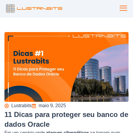
Ir
para
o
conteúdo
Lustrabits
maio 9, 2025
11 Dicas para proteger seu banco de
dados Oracle
Em um cenário onde
ataques cibernéticos
se tornam mais