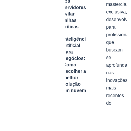
dos
masterclas
Servidores e
exclusiva,
Evitar
desenvolvi
Falhas
Críticas
para
profissionai
Inteligência
que
artificial
buscam
para
se
negócios:
Como
aprofundar
escolher a
nas
melhor
inovações
solução
mais
em nuvem
recentes
do