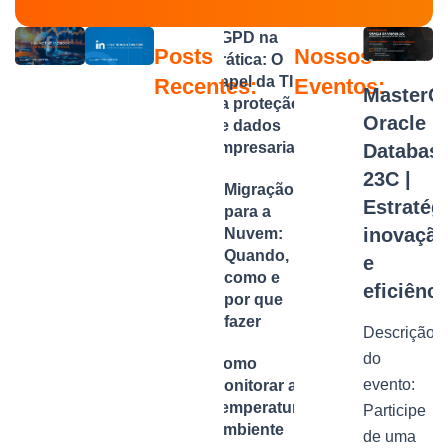
LGPD na
Posts
Nossos
prática: O
papel da TI
Recentes:
Eventos:
MasterCl
na proteção
Oracle
de dados
empresariais
Databas
23C |
Migração
Estratégi
para a
inovaçã
Nuvem:
Quando,
e
como e
eficiênci
por que
fazer
Descrição
do
Como
evento:
Monitorar a
Temperatura
Participe
Ambiente
de uma